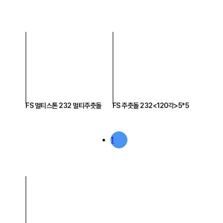
FS 멀티스톤 232 멀티주춧돌
FS 주춧돌 232<120각>5*5
1