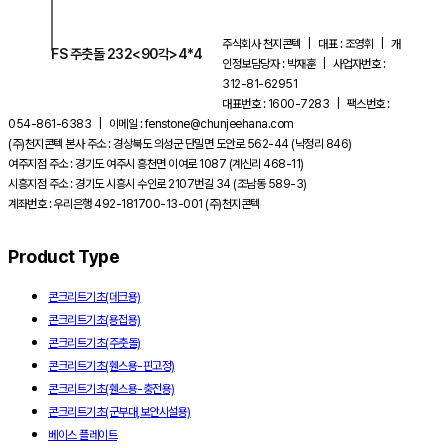
주식회사 천지콘텍 | 대표 : 조영휘 | 개
FS 주춧돌 232<90각>4*4
인정보담당자 : 박재훈 | 사업자번호 :
312-81-62951
대표번호 : 1600-7283 | 팩스번호 :
054-861-6383 | 이메일 : fenstone@chunjeehana.com
(주)천지콘텍 본사 주소 : 경상북도 의성군 단밀면 도안로 562-44 (낙정리 846)
여주지점 주소 : 경기도 여주시 흥천면 이여로 1087 (계신리 468-11)
시흥지점 주소 : 경기도 시흥시 수인로 2107번길 34 (조남동 589-3)
계좌번호 : 우리은행 492-181700-13-001 (주)천지콘텍
Product Type
콘크리트기초(데크용)
콘크리트기초(용접용)
콘크리트기초(주춧돌)
콘크리트기초(휀스용-핀고정)
콘크리트기초(휀스용-충전용)
콘크리트기초(군부대,보안시설용)
베이스 플레이트