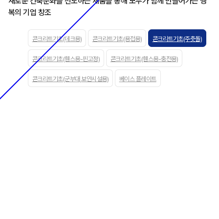
새로운 건축문화를 선도하는 제품을 통해 모두가 함께 만들어가는 행
복의 기업 창조
콘크리트기초(데크용)
콘크리트기초(용접용)
콘크리트기초(주춧돌)
콘크리트기초(휀스용-핀고정)
콘크리트기초(휀스용-충전용)
콘크리트기초(군부대,보안시설용)
베이스 플레이트