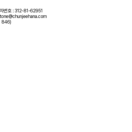
 : 312-81-62951
one@chunjeehana.com
846)