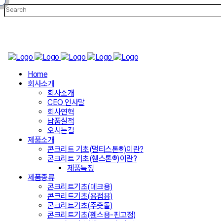
Home
회사소개
회사소개
CEO 인사말
회사연혁
납품실적
오시는길
제품소개
콘크리트 기초(멀티스톤®)이란?
콘크리트 기초(휀스톤®)이란?
제품특징
제품종류
콘크리트기초(데크용)
콘크리트기초(용접용)
콘크리트기초(주춧돌)
콘크리트기초(휀스용-핀고정)