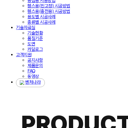
용접용 시공방법
휀스용(핀고정) 시공방법
휀스용(충전용) 시공방법
용도별 시공사례
종류별 시공사례
기술자료실
기술현황
품질기준
도면
카달로그
고객지원
공지사항
제품문의
FAQ
동영상
벤처나라
PRODUC