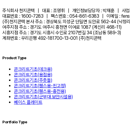
주식회사 천지콘텍 | 대표 : 조영휘 | 개인정보담당자 : 박재훈 | 사업자번호
대표번호 : 1600-7283 | 팩스번호 : 054-861-6383 | 이메일 : fenst
(주)천지콘텍 본사 주소 : 경상북도 의성군 단밀면 도안로 562-44 (낙정리 
여주지점 주소 : 경기도 여주시 흥천면 이여로 1087 (계신리 468-11)
시흥지점 주소 : 경기도 시흥시 수인로 2107번길 34 (조남동 589-3)
계좌번호 : 우리은행 492-181700-13-001 (주)천지콘텍
Product Type
콘크리트기초(데크용)
콘크리트기초(용접용)
콘크리트기초(주춧돌)
콘크리트기초(휀스용-핀고정)
콘크리트기초(휀스용-충전용)
콘크리트기초(군부대,보안시설용)
베이스 플레이트
Portfolio Type