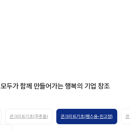
 모두가 함께 만들어가는 행복의 기업 창조
콘크리트기초(주춧돌)
콘크리트기초(휀스용-핀고정)
콘