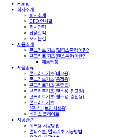
Home
회사소개
회사소개
CEO 인사말
회사연혁
납품실적
오시는길
제품소개
콘크리트 기초(멀티스톤®)이란?
콘크리트 기초(휀스톤®)이란?
제품특징
제품종류
콘크리트기초(데크용)
콘크리트기초(용접용)
콘크리트기초(주춧돌)
콘크리트기초(휀스용-핀고정)
콘크리트기초(휀스용-충전용)
콘크리트기초
(군부대,보안시설용)
베이스 플레이트
시공관련
데크용 시공방법
멀티스톤, 멀티기초 시공방법