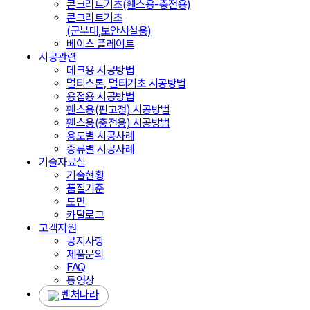
콘크리트기초(휀스용-충전용)
콘크리트기초
(군부대,보안시설용)
베이스 플레이트
시공관련
데크용 시공방법
멀티스톤, 멀티기초 시공방법
용접용 시공방법
휀스용(핀고정) 시공방법
휀스용(충전용) 시공방법
용도별 시공사례
종류별 시공사례
기술자료실
기술현황
품질기준
도면
카달로그
고객지원
공지사항
제품문의
FAQ
동영상
벤처나라