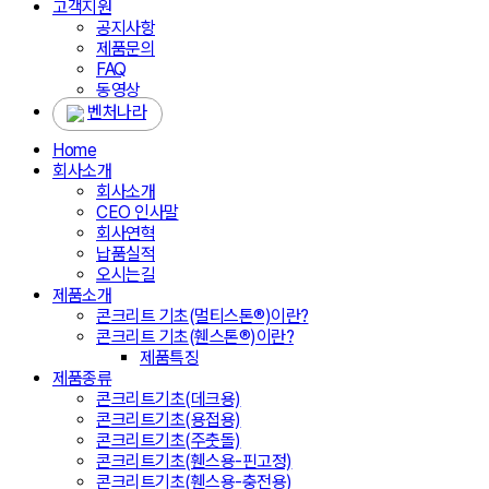
고객지원
공지사항
제품문의
FAQ
동영상
벤처나라
Home
회사소개
회사소개
CEO 인사말
회사연혁
납품실적
오시는길
제품소개
콘크리트 기초(멀티스톤®)이란?
콘크리트 기초(휀스톤®)이란?
제품특징
제품종류
콘크리트기초(데크용)
콘크리트기초(용접용)
콘크리트기초(주춧돌)
콘크리트기초(휀스용-핀고정)
콘크리트기초(휀스용-충전용)