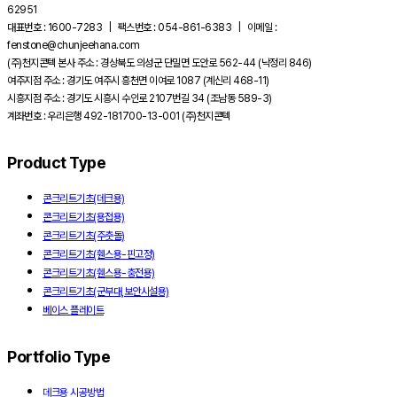
62951
대표번호 : 1600-7283 | 팩스번호 : 054-861-6383 | 이메일 :
fenstone@chunjeehana.com
(주)천지콘텍 본사 주소 : 경상북도 의성군 단밀면 도안로 562-44 (낙정리 846)
여주지점 주소 : 경기도 여주시 흥천면 이여로 1087 (계신리 468-11)
시흥지점 주소 : 경기도 시흥시 수인로 2107번길 34 (조남동 589-3)
계좌번호 : 우리은행 492-181700-13-001 (주)천지콘텍
Product Type
콘크리트기초(데크용)
콘크리트기초(용접용)
콘크리트기초(주춧돌)
콘크리트기초(휀스용-핀고정)
콘크리트기초(휀스용-충전용)
콘크리트기초(군부대,보안시설용)
베이스 플레이트
Portfolio Type
데크용 시공방법