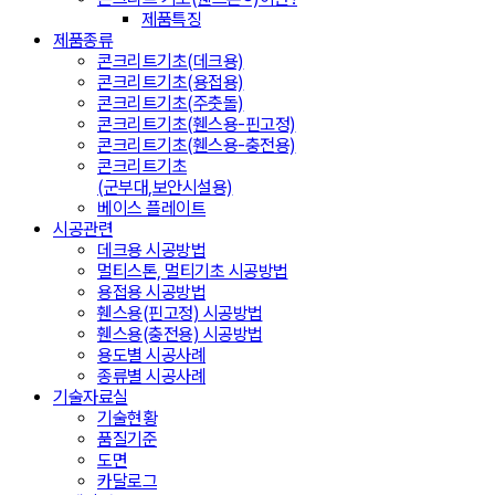
제품특징
제품종류
콘크리트기초(데크용)
콘크리트기초(용접용)
콘크리트기초(주춧돌)
콘크리트기초(휀스용-핀고정)
콘크리트기초(휀스용-충전용)
콘크리트기초
(군부대,보안시설용)
베이스 플레이트
시공관련
데크용 시공방법
멀티스톤, 멀티기초 시공방법
용접용 시공방법
휀스용(핀고정) 시공방법
휀스용(충전용) 시공방법
용도별 시공사례
종류별 시공사례
기술자료실
기술현황
품질기준
도면
카달로그