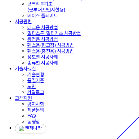
콘크리트기초
(군부대,보안시설용)
베이스 플레이트
시공관련
데크용 시공방법
멀티스톤, 멀티기초 시공방법
용접용 시공방법
휀스용(핀고정) 시공방법
휀스용(충전용) 시공방법
용도별 시공사례
종류별 시공사례
기술자료실
기술현황
품질기준
도면
카달로그
고객지원
공지사항
제품문의
FAQ
동영상
벤처나라